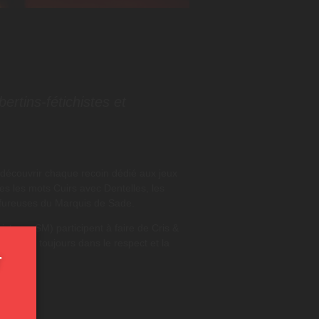
bertins-fétichistes et
re découvrir chaque recoin dédié aux jeux
s les mots Cuirs avec Dentelles, les
fureuses du Marquis de Sade.
histe ou SM) participent à faire de Cris &
 se mêle toujours dans le respect et la
r