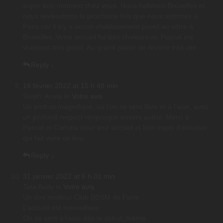
super bon moment chez vous. Nous habitons Bruxelles et
nous reviendrons la prochaine fois que nous sommes à
Paris car il n’y a aucun établissement pareil au vôtre à
Bruxelles. Votre accueil fut très chaleureux, Pascal est
vraiment très gentil. Au grand plaisir de revenir très vite
Reply
↓
16 février 2022 at 15 h 48 min
Steph' Anela
in
Votre avis
Un endroit magnifique, où l’on se sent libre et à l’aise, avec
un profond respect réciproque envers autrui. Merci à
Pascal et Carlotta pour leur accueil et leur esprit d’initiative
qui fait vivre ce lieu.
Reply
↓
31 janvier 2022 at 6 h 01 min
Tata Audy
in
Votre avis
Un des meilleur Club BDSM de Paris
L’accueil est merveilleux
On se sent à l’aise dès le début, même