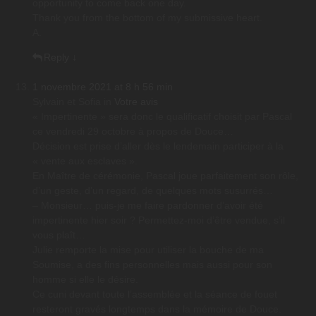
opportunity to come back one day.
Thank you from the bottom of my submissive heart.
A.
Reply
↓
1 novembre 2021 at 8 h 56 min
Sylvain et Sofia
in
Votre avis
« Impertinente » sera donc le qualificatif choisit par Pascal
ce vendredi 29 octobre à propos de Douce…
Décision est prise d’aller dès le lendemain participer à la
« vente aux esclaves ».
En Maître de cérémonie, Pascal joue parfaitement son rôle,
d’un geste, d’un regard, de quelques mots susurrés…
– Monsieur… puis-je me faire pardonner d’avoir été
impertinente hier soir ? Permettez-moi d’être vendue, s’il
vous plaît…
Julie remporte la mise pour utiliser la bouche de ma
Soumise, a des fins personnelles mais aussi pour son
homme si elle le désire.
Ce cuni devant toute l’assemblée et la séance de fouet
resteront gravés longtemps dans la mémoire de Douce.