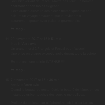
l’oeil bienveillant de Pascal, Maitre des lieux, un homme
charmant et non moins exigeant.
L’exploration aléatoire des pièces thématiques est par
ailleurs un voyage envoutant que je reviendrais
assurément goûter avec plaisir et gourmandise.
Reply
↓
29 novembre 2017 at 15 h 51 min
Ines
in
Votre avis
Un grand merci à François et Pascal pour l’accueil
Une prise en charge exceptionnelle durant toute la soirée
En tout cas, une soirée INTENSE !!!!
Reply
↓
7 novembre 2017 at 13 h 36 min
Annliz
in
Votre avis
Quand la beauté du geste révèle la beauté de l’âme, en cet
instant de grâce, touchez des yeux le merveilleux.
Profitez du tableau, car si éphémère soit-il, c’est l’art du