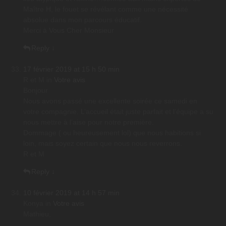
Maître H, le fouet se révélant comme une nécessité
absolue dans mon parcours éducatif.
Merci à Vous Cher Monsieur
Reply
↓
17 février 2019 at 15 h 50 min
R et M
in
Votre avis
Bonjour
Nous avons passé une excellente soirée ce samedi en
votre compagnie. L’accueil était juste parfait et l’équipe a su
nous mettre à l’aise pour notre première.
Dommage ( ou heureusement lol) que nous habitions si
loin, mais soyez certain que nous nous reverrons.
R et M
Reply
↓
10 février 2019 at 14 h 57 min
Konya
in
Votre avis
Mathieu,