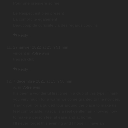
Pour une première soirée.
Le Respect est bien présent
La complicité également
Beaucoup de curiosité via des regards coquins
Reply
↓
27 janvier 2022 at 23 h 51 min
vincent
in
Votre avis
tres joli club
Reply
↓
7 décembre 2021 at 13 h 56 min
A.
in
Votre avis
It’s been a wonderful first time in a club of this type. Thank
you very much for a warm welcome granted to the novices.
Thank you for a guided tour around the place to make us
feel comfortable. Pascal is a real gentleman knowing how
to make a person feel at ease and at home.
I’ll never forget this evening and I hope I’ll have an