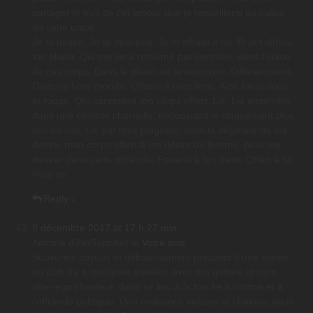
partager le fruit de cet amour que je recueillerai au calice
de cette union.
Je te désire. Je te désirerai. Je m’offrirai à toi. Et je t’offrirai
ton plaisir. Qui me sera retourné par cent fois, dans l’union
de ces corps. Dans le plaisir de te découvrir. Différemment.
Dans ce hors-monde. Offerte à mes liens. A ce fouet doux
et rouge. Qui caressera ton corps offert. Lié. Lié ensemble
dans une étreinte charnelle, découvrant le claquement plus
sec du cuir. Lié par mes poignets, sous la diligence de tes
désirs, mon corps offert à tes désirs de femme, pour me
désirer dans cette offrande. Fouetté à ton désir. Offert à toi.
Pour toi.
Reply
↓
9 décembre 2017 at 17 h 27 min
Antoine d'AinSophAur
in
Votre avis
Souvenirs soyeux et délicieusement piquants d’une soirée
au club il y a quelques années, avec ma guitare et mon
alter-ego chanteur, dans ce lieu à la fois lié à l’intime et à
l’offrande publique. Une ambiance velours et chaines, sous