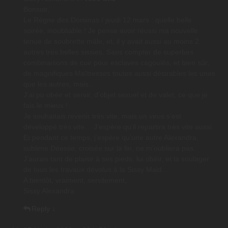
Bonsoir,
Le Règne des Dominas / jeudi 12 mars : quelle belle
soirée, inoubliable ! Je pense avoir réussi ma nouvelle
tenue de soubrette mâle, et, il y avait aussi au moins 2
autres très belles sissies. Sans compter de superbes
combinaisons de cuir pour esclaves cagoulés, et bien sûr,
de magnifiques Maîtresses toutes aussi désirables les unes
que les autres, mais…
J’ai pu obéir et servir, d’objet sexuel et de valet, ce que je
fais le mieux !
Je souhaitais revenir très vite, mais un virus s’est
développé très vite… J’espère qu’il repartira très vite aussi.
Et pendant ce temps, j’espère qu’une autre Alexandra,
sublime Déesse, croisée sur la fin, ne m’oubliera pas.
J’aurais tant de plaisir à ses pieds, lui obéir, et la soulager
de tous les travaux dévolus à la Sissy Maid…
A bientôt, vraiment, servilement,
Sissy Alexandra
Reply
↓