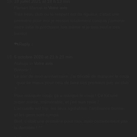
18 juillet 2021 at 18 h 13 min
Pamart Marcel
in
Votre avis
Très beau club ou le respect est de rigueur, c’était une
première pour moi je ressort totalement conquis j’aimerai
entre initie la prochaine fois même si je suis seul.a tres
bientot
Reply
↓
5 octobre 2020 at 21 h 23 min
Alakuja
in
Votre avis
Bonsoir !
Le soir de mon anniversaire, j’ai décidé de marquer le coup
; quoi de mieux pour cela de faire ses premiers pas en club
?
Pour marquer coup, ça a marqué le coup ! Ce fût une
super soirée, mémorable, et j’en suis ravie !
L’accueille est top, les lieux agréables, l’ambiance bonne,
et les gens sont sympa.
Bref, c’était une première pour moi, mais certainement pas
la dernière ! ^^