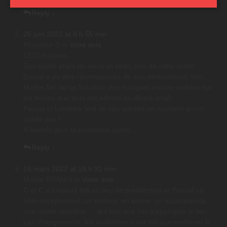
Reply
↓
26 juin 2022 at 8 h 55 min
Monsieur S
in
Votre avis
1520 mutines…
Son plaisir étant de servir et obéir, lors de cette vente
Douce a pu être récompensée de son dévouement, son
Maître fier de sa Soumise (les marques encore visibles sur
les fesses que tous ont admiré en disent long)
Pascal et Lunatika font de ces soirées un moment qu’on
oublie pas !
À bientôt pour la prochaine vente…
Reply
↓
16 mars 2022 at 18 h 31 min
Maître ROMAN
in
Votre avis
C et C a toujours été un lieu de prédilection et Pascal un
hôte exceptionnel; un metteur en scène, un accessoiriste,
une oreille attentive … qui font que l’on s’approprie le lieu…
Les changements, les évolutions n’ont fait que renforcer la