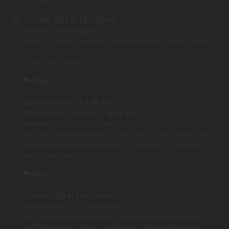
17 juillet 2019 at 15 h 35 min
Christine
in
Votre avis
Merci a tous les hommes, super ambiance . j etais offerte
attachée au carcan, pleins d hommes se sont amusé , une
jouissance extreme.
Reply
↓
20 mai 2019 at 14 h 34 min
Christophe & Florence
in
Votre avis
Vendredi 17 @ 1:39 du matin
Très bon accueil de Pascal et M. Nous y avons passé une
très bonne et inoubliable soirée. Pascal t’es un vrai Pro.
Nous y reviendrons. Merci
Reply
↓
21 avril 2019 at 14 h 56 min
Mademoiselle S.
in
Votre avis
Mon Maître m’a guidée pour la toute première fois dans ce
lieu atypique et raffiné….confiée aux mains expertes de