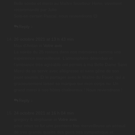
Belle soirée et merci au Maître fouetteur Henri, vivement
recommandé par Julie.
Sois-en certain Pascal, nous reviendrons 😉
Reply
↓
26 octobre 2021 at 13 h 43 min
Max d'Antan
in
Votre avis
La soirée du 25 restera dans nos mémoires comme une
expérience merveilleuse. L’atmosphère détendue et
l’ambiance très agréable ont permis à ma Belle Dame Sans
Merci de se servir avec allégresse et sans gêne de son
jouet soumis. Et le partager avec le Maître du Fouet, qui a
gracieusement laissé sa marque sur mon corps nu. Un
grand merci à nos hôtes chaleureux ! Nous reviendrons !
Reply
↓
24 octobre 2021 at 16 h 04 min
gregory & stephanie
in
Votre avis
pour nous se fut une premiere fois merveilleuse un acceuil
de tres grande qualite des gens tres sympathique et