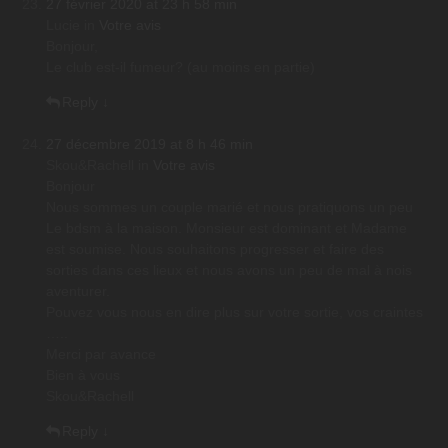
27 février 2020 at 23 h 58 min
Lucie
in
Votre avis
Bonjour,
Le club est-il fumeur? (au moins en partie)
Reply
↓
27 décembre 2019 at 8 h 46 min
Skou&Rachell
in
Votre avis
Bonjour
Nous sommes un couple marié et nous pratiquons un peu
Le bdsm à la maison. Monsieur est dominant et Madame
est soumise. Nous souhaitons progresser et faire des
sorties dans ces lieux et nous avons un peu de mal à nois
aventurer.
Pouvez vous nous en dire plus sur votre sortie, vos craintes
…..
Merci par avance
Bien à vous
Skou&Rachell
Reply
↓