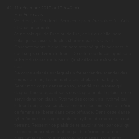
11 décembre 2017 at 17 h 40 min
F.
in
Votre avis
Vendredi, ce Vendredi. Sera cette première soirée à .. Cris
et Chuchotements
Je ne sais qui, de l’une ou de l’un, de lui ou d’elle, sera
celui qui se laissera le plus charmer par les Cris et
Chuchotements. A quel lien sera attaché quels poignets. A
quel corps se livrera le fouet. De coton ou de cuir, quel sera
le bruit du fouet sur la peau. Quel délice va naître de ce
désir.
De corps enlacés sur lequel un fouet viendra scander des
coups de reins, faisant naître cris et plaisirs partagés.
Sentir mon corps danser en toi, scandé par le fouet qui
claque. Encourageant sous ces claquements le plaisir de te
servir dans ton plaisir. Rythme des corps unis, rythmé par
le fouet qui pousse ce plaisir encore plus loin. Voir ton désir
de femme se libérer dans cette offrande. Dans cette danse
rythmée par les claquements, au rythme de mon corps qui
t’étreint. Ressentir ce plaisir de te savoir aimer par celui qui
te désire, consentant tout ce que tu désires, pour mon
plaisir et le tien. Pour mélanger nos plaisirs. Pour enfin,