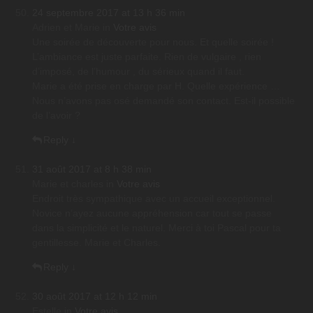
24 septembre 2017 at 13 h 36 min
Adrien et Marie
in
Votre avis
Une soirée de découverte pour nous. Et quelle soirée !
L’ambiance est juste parfaite. Rien de vulgaire , rien
d’imposé, de l’humour , du sérieux quand il faut.
Marie a été prise en charge par H. Quelle expérience …
Nous n’avons pas osé demandé son contact. Est-il possible
de l’avoir ?
Reply
↓
31 août 2017 at 8 h 38 min
Marie et charles
in
Votre avis
Endroit très sympathique avec un accueil exceptionnel.
Novice n’ayez aucune appréhension car tout se passe
dans la simplicité et le naturel. Merci à toi Pascal pour ta
gentillesse. Marie et Charles.
Reply
↓
30 août 2017 at 12 h 12 min
Estelle
in
Votre avis