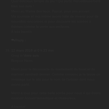
Quel délicieux temple du jeu ! Qui porte merveilleusement
bien son nom !
Merci au Maitre des lieux, Pascal, pour son accueil.
Ma soumise et moi même avons hâte de revenir pour de
nouvelles rencontres et pour découvrir les soirées à
thèmes comme la vente aux esclaves…
À très bientôt.
Reply
↓
12 mars 2018 at 0 h 23 min
Greg
in
Votre avis
Bonjour Henri,
Merci pour la découverte du maniement du fouet et du
martinet vendredi dernier. Comme convenu je te laisse un
message sur le site pour le nom de l’artisan dont nous
avons parlé.
Merci à tous pour cette belle soirée pour nous 4 qui étions
novices! Accueil fantastique et chaleureux.
A bientot!