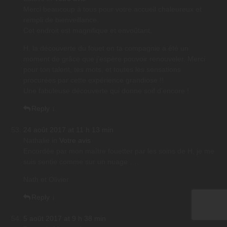
Merci beaucoup à tous pour votre accueil chaleureux et
rempli de bienveillance.
Cet endroit est magnifique et envoûtant.
H, la découverte du fouet en ta compagnie a été un
moment de grâce que j’espère pouvoir renouveler. Merci
pour ton talent, tes mots, et toutes les sensations
procurées par cette expérience grandiose !!
Une fabuleuse découverte qui donne soif d’encore !
Reply
↓
24 août 2017 at 11 h 13 min
Nathalie
in
Votre avis
Encordée par mon maître fouetter par les soins de H, je me
suis sentie comme sur un nuage ….
Nath et Olivier
Reply
↓
5 août 2017 at 9 h 38 min