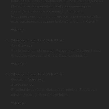
habitudes. Et des chuchotements quand il vous suspend au
plafond avec les menottes. Quelques caresses pour
connaître la nature de votre peau… Un régal…
Nous poussions pour la première fois la porte de ce club….
mais certainement pas pour la dernière fois… ? Merci. ?
Reply
↓
24 septembre 2017 at 16 h 08 min
A
in
Votre avis
Thx to my one-night master, Michael from Chicago. I hope
to see you very soon at Cris & Chuchotements 😉
Reply
↓
24 septembre 2017 at 13 h 42 min
Georgio
in
Votre avis
Soirée intense.
En début de soirée on était un peu inquiets. Et puis vers
minuit : bdsm , sexe et sexe et bdsm !
Reply
↓