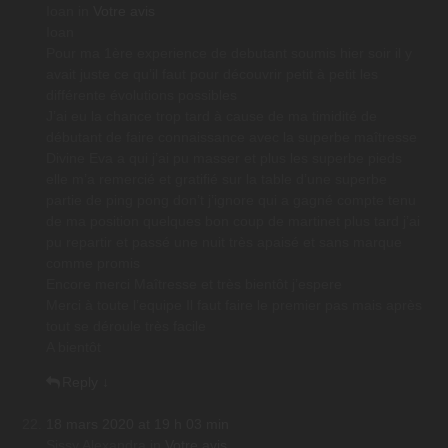
Ioan
in
Votre avis
Ioan
Pour ma 1ère experience de debutant soumis hier soir il y
avait juste ce qu’il faut pour découvrir petit à petit les
différente évolutions possibles
J’ai eu la chance trop tard à cause de ma timidité de
débutant de faire connaissance avec la superbe maîtresse
Divine Eva a qui j’ai pu masser et plus les superbe pieds
elle m’a remercié et gratifié sur la table d’une superbe
partie de ping pong don’t j’ignore qui a gagné compte tenu
de ma position quelques bon coup de martinet plus tard j’ai
pu repartir et passé une nuit très apaisé et sans marque
comme promis
Encore merci Maîtresse et très bientôt j’espere
Merci à toute l’equipe Il faut faire le premier pas mais après
tout se déroule très facile
A bientôt
Reply
↓
18 mars 2020 at 19 h 03 min
Sissy Alexandra
in
Votre avis