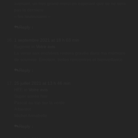
avenant, un tres grand merci en esperant que se ne sera
pas la derniere
« les toulousains «
Reply
↓
1 septembre 2021 at 18 h 03 min
Eugenie
in
Votre avis
La vente aux enchères restera gravée dans ma mémoire
de soumise. Emotion, belles rencontres et bienveillance.
Reply
↓
25 juillet 2021 at 13 h 46 min
HEE
in
Votre avis
Super soirée hier
Pascal au top sur la vente
A bientot
Michel Annabelle
Reply
↓