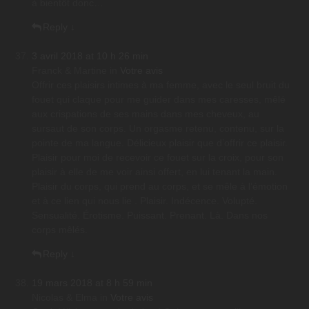
à bientôt donc…
Reply
↓
3 avril 2018 at 10 h 26 min
Franck & Martine
in
Votre avis
Offrir ces plaisirs intimes à ma femme, avec le seul bruit du
fouet qui claque pour me guider dans mes caresses, mêlé
aux crispations de ses mains dans mes cheveux, au
sursaut de son corps. Un orgasme retenu, contenu, sur la
pointe de ma langue. Délicieux plaisir que d’offrir ce plaisir.
Plaisir pour moi de recevoir ce fouet sur la croix, pour son
plaisir à elle de me voir ainsi offert, en lui tenant la main.
Plaisir du corps, qui prend au corps, et se mêle à l’émotion
et à ce lien qui nous lie . Plaisir. Indécence. Volupté.
Sensualité. Érotisme. Puissant. Prenant. Là. Dans nos
corps mêlés.
Reply
↓
19 mars 2018 at 8 h 59 min
Nicolas & Elma
in
Votre avis