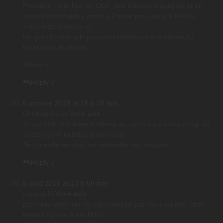
Première visite hier au Club, des instants magiques et un
accueil formidable ( merci à Pascal pour avoir toléré la
« chemise blanche »).
Un grand merci à H pour son initiation à la maîtrise du
fouet et du martinet.
A bientôt,
Reply
↓
6 octobre 2018 at 15 h 58 min
Christianisa
in
Votre avis
Super club, ma femme offerte au carcan a eu beaucoup de
succès vu le nombre d hommes.
Je conseille se club, on reviendra tres souvent.
Reply
↓
8 août 2018 at 13 h 58 min
mylena
in
Votre avis
première visite sur ce site conseillé par mon soumis…très
tentant il parle à ma libido…