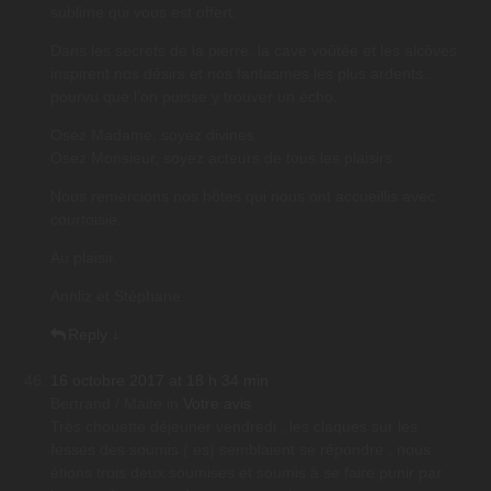
sublime qui vous est offert.
Dans les secrets de la pierre, la cave voûtée et les alcôves
inspirent nos désirs et nos fantasmes les plus ardents…
pourvu que l’on puisse y trouver un écho.
Osez Madame, soyez divines.
Osez Monsieur, soyez acteurs de tous les plaisirs.
Nous remercions nos hôtes qui nous ont accueillis avec
courtoisie.
Au plaisir.
Annliz et Stéphane
Reply
↓
16 octobre 2017 at 18 h 34 min
Bertrand / Maite
in
Votre avis
Très chouette déjeuner vendredi , les claques sur les
fesses des soumis ( es) semblaient se répondre , nous
étions trois deux soumises et soumis à se faire punir par