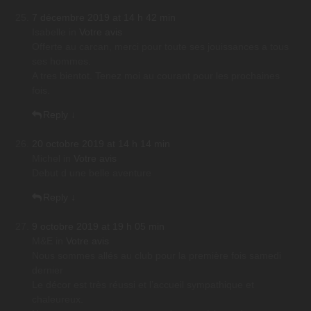
7 décembre 2019 at 14 h 42 min
Isabelle
in
Votre avis
Offerte au carcan, merci pour toute ses jouissances a tous
ses hommes.
A tres bientot. Tenez moi au courant pour les prochaines
fois.
Reply
↓
20 octobre 2019 at 14 h 14 min
Michel
in
Votre avis
Debut d une belle aventure
Reply
↓
9 octobre 2019 at 19 h 05 min
M&E
in
Votre avis
Nous sommes allés au club pour la première fois samedi
dernier
Le décor est très réussi et l’accueil sympathique et
chaleureux.