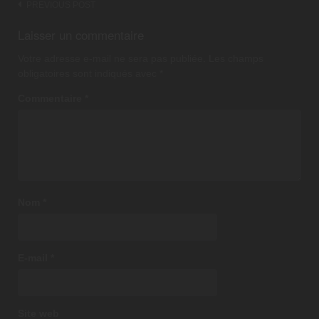
Post
PREVIOUS POST
navigation
Laisser un commentaire
Votre adresse e-mail ne sera pas publiée.
Les champs
obligatoires sont indiqués avec
*
Commentaire
*
Nom
*
E-mail
*
Site web