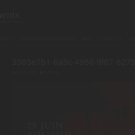
ents
rtin à Paris
QUES
QUESTIONS FREQUENTES
AVIS
CONTACT
GA
+
+
3383e7b1-6a3c-4956-9f87-827
4 JUIN 2024
RAPHAEL