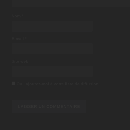
Nom
*
E-mail
*
Site web
Oui, ajoutez-moi à votre liste de diffusion.