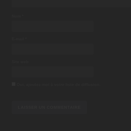
Nom
*
E-mail
*
Site web
Oui, ajoutez-moi à votre liste de diffusion.