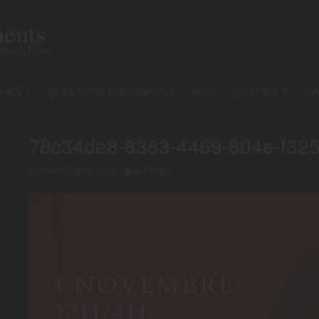
ents
rtin à Paris
QUES
QUESTIONS FREQUENTES
AVIS
CONTACT
GA
+
+
78c34de8-8383-4469-804e-f32
2 NOVEMBRE 2023
RAPHAEL