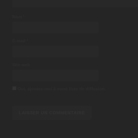
Nom
*
E-mail
*
Site web
Oui, ajoutez-moi à votre liste de diffusion.