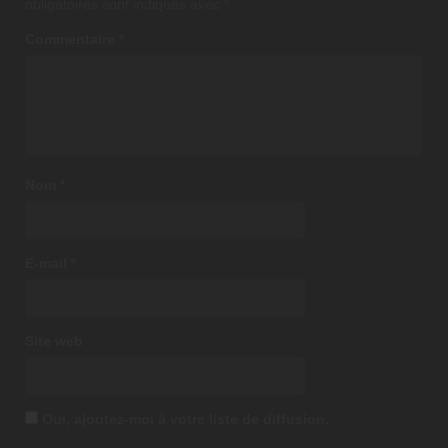
obligatoires sont indiqués avec
*
Commentaire
*
Nom
*
E-mail
*
Site web
Oui, ajoutez-moi à votre liste de diffusion.