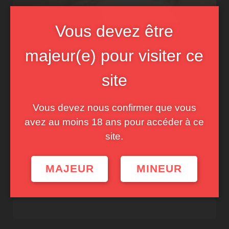
Vous devez être
majeur(e) pour visiter ce
site
Post
PREVIOUS POST
navigation
Vous devez nous confirmer que vous
Laisser un commentaire
avez au moins 18 ans pour accéder à ce
Votre adresse e-mail ne sera pas publiée.
Les champs
site.
obligatoires sont indiqués avec
*
Commentaire
*
MAJEUR
MINEUR