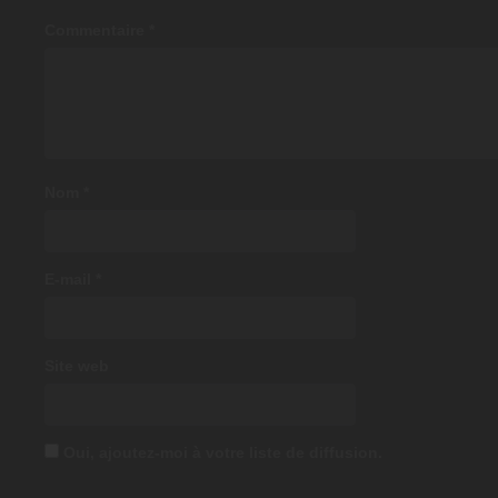
Commentaire
*
Nom
*
E-mail
*
Site web
Oui, ajoutez-moi à votre liste de diffusion.