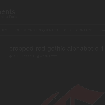
ents
rtin à Paris
QUES
QUESTIONS FREQUENTES
AVIS
CONTACT
GA
+
+
cropped-red-gothic-alphabet-c-1
17 JUILLET 2019
WEBMASTER