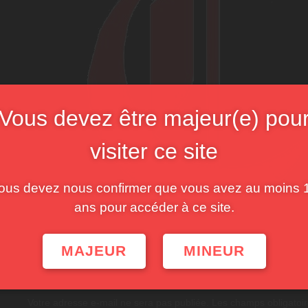
Vous devez être majeur(e) pou
visiter ce site
ous devez nous confirmer que vous avez au moins 
ans pour accéder à ce site.
MAJEUR
MINEUR
Post
PREVIOUS POST
navigation
Laisser un commentaire
Votre adresse e-mail ne sera pas publiée.
Les champs obligatoir