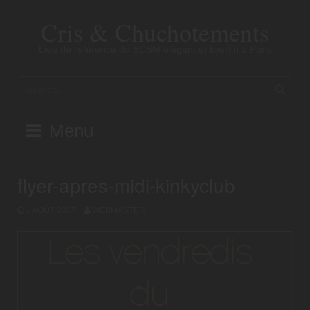
Skip
to
Cris & Chuchotements
content
Lieu de référence du BDSM élégant et libertin à Paris
Menu
flyer-apres-midi-kinkyclub
1 AOÛT 2017
WEBMASTER