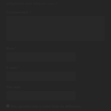
obligatoires sont indiqués avec
*
Commentaire
*
Nom
*
E-mail
*
Site web
Oui, ajoutez-moi à votre liste de diffusion.