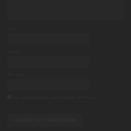
Nom
*
E-mail
*
Site web
Oui, ajoutez-moi à votre liste de diffusion.