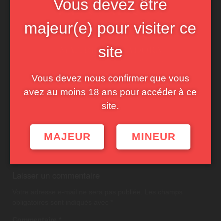
Vous devez être
majeur(e) pour visiter ce
site
Vous devez nous confirmer que vous
avez au moins 18 ans pour accéder à ce
site.
MAJEUR
MINEUR
Post
PREVIOUS POST
navigation
Laisser un commentaire
Votre adresse e-mail ne sera pas publiée.
Les champs
obligatoires sont indiqués avec
*
Commentaire
*