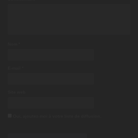
Nom
*
E-mail
*
Site web
Oui, ajoutez-moi à votre liste de diffusion.