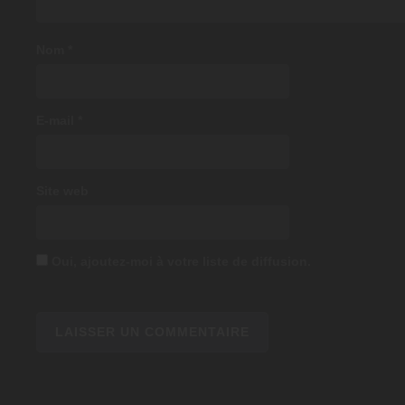
Nom
*
E-mail
*
Site web
Oui, ajoutez-moi à votre liste de diffusion.